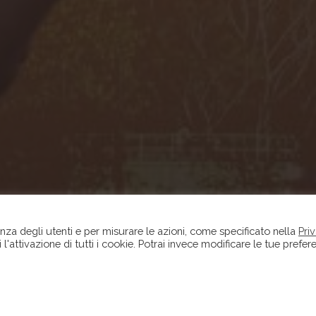
ienza degli utenti e per misurare le azioni, come specificato nella
Pri
i l'attivazione di tutti i cookie. Potrai invece modificare le tue prefe